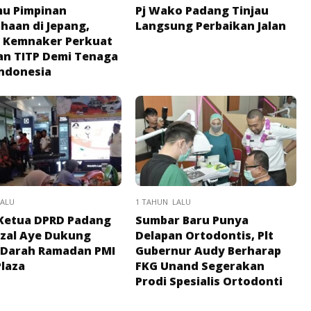
mu Pimpinan
Pj Wako Padang Tinjau
haan di Jepang,
Langsung Perbaikan Jalan
n Kemnaker Perkuat
n TITP Demi Tenaga
Indonesia
LALU
1 TAHUN LALU
Ketua DPRD Padang
Sumbar Baru Punya
izal Aye Dukung
Delapan Ortodontis, Plt
 Darah Ramadan PMI
Gubernur Audy Berharap
Plaza
FKG Unand Segerakan
Prodi Spesialis Ortodonti