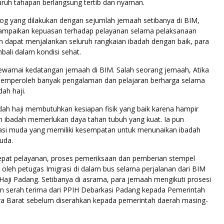
uruh tahapan berlangsung tertib dan nyaman.
log yang dilakukan dengan sejumlah jemaah setibanya di BIM,
ampaikan kepuasan terhadap pelayanan selama pelaksanaan
ain dapat menjalankan seluruh rangkaian ibadah dengan baik, para
ali dalam kondisi sehat.
warnai kedatangan jemaah di BIM. Salah seorang jemaah, Atika
emperoleh banyak pengalaman dan pelajaran berharga selama
ah haji.
dah haji membutuhkan kesiapan fisik yang baik karena hampir
an ibadah memerlukan daya tahan tubuh yang kuat. Ia pun
si muda yang memiliki kesempatan untuk menunaikan ibadah
muda.
at pelayanan, proses pemeriksaan dan pemberian stempel
 oleh petugas Imigrasi di dalam bus selama perjalanan dari BIM
aji Padang. Setibanya di asrama, para jemaah mengikuti prosesi
 serah terima dari PPIH Debarkasi Padang kepada Pemerintah
ra Barat sebelum diserahkan kepada pemerintah daerah masing-