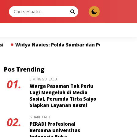
JUMAT, 07 AGU 2026
Sumbar dan Pers Miliki Peran Strategis Membangun Kep
Pos Trending
3 MINGGU LALU
01.
Warga Pasaman Tak Perlu
Lagi Mengeluh di Media
Sosial, Perumda Tirta Saiyo
Siapkan Layanan Resmi
5 HARI LALU
02.
PERADI Profesional
Bersama Universitas
Indonesia Buka