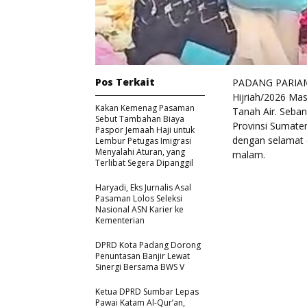
Pos Terkait
PADANG PARIAMA
Hijriah/2026 Mas
Kakan Kemenag Pasaman
Tanah Air. Seban
Sebut Tambahan Biaya
Provinsi Sumater
Paspor Jemaah Haji untuk
dengan selamat 
Lembur Petugas Imigrasi
Menyalahi Aturan, yang
malam.
Terlibat Segera Dipanggil
Haryadi, Eks Jurnalis Asal
Pasaman Lolos Seleksi
Nasional ASN Karier ke
Kementerian
DPRD Kota Padang Dorong
Penuntasan Banjir Lewat
Sinergi Bersama BWS V
Ketua DPRD Sumbar Lepas
Pawai Katam Al-Qur’an,