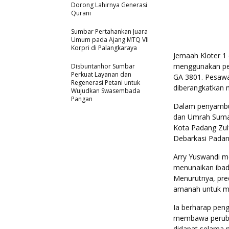
Dorong Lahirnya Generasi
Qurani
Sumbar Pertahankan Juara
Umum pada Ajang MTQ VII
Korpri di Palangkaraya
Jemaah Kloter 1 
menggunakan pe
Disbuntanhor Sumbar
Perkuat Layanan dan
GA 3801. Pesawa
Regenerasi Petani untuk
diberangkatkan 
Wujudkan Swasembada
Pangan
Dalam penyambut
dan Umrah Sumat
Kota Padang Zulf
Debarkasi Padan
Arry Yuswandi m
menunaikan ibad
Menurutnya, pred
amanah untuk me
Ia berharap peng
membawa perubaha
didapat selama m