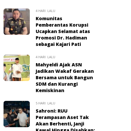
4 HARI LALU
Komunitas
Pemberantas Korupsi
Ucapkan Selamat atas
Promosi Dr. Hadiman
sebagai Kajari Pati
4 HARI LALU
Mahyeldi Ajak ASN
Jadikan Wakaf Gerakan
Bersama untuk Bangun
SDM dan Kurangi
Kemiskinan
5 HARI LALU
Sahroni: RUU
Perampasan Aset Tak
Akan Berhenti, Janji
Kawal Hingga Disahkan: