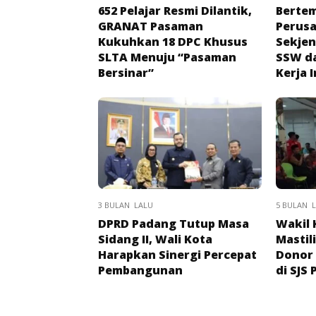
652 Pelajar Resmi Dilantik,
Berte
GRANAT Pasaman
Perusa
Kukuhkan 18 DPC Khusus
Sekje
SLTA Menuju “Pasaman
SSW da
Bersinar”
Kerja 
3 BULAN LALU
5 BULAN 
DPRD Padang Tutup Masa
Wakil 
Sidang II, Wali Kota
Mastil
Harapkan Sinergi Percepat
Donor
Pembangunan
di SJS 