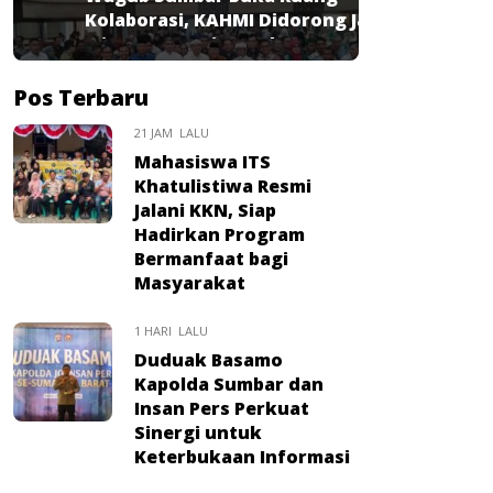
Kolaborasi, KAHMI Didorong Jadi
Mitra Strategis Pembangunan
Pos Terbaru
21 JAM LALU
Mahasiswa ITS
Khatulistiwa Resmi
Jalani KKN, Siap
Hadirkan Program
Bermanfaat bagi
Masyarakat
1 HARI LALU
Duduak Basamo
Kapolda Sumbar dan
Insan Pers Perkuat
Sinergi untuk
Keterbukaan Informasi