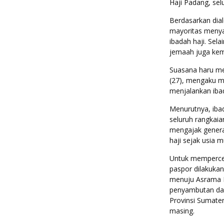
Haji Padang, sel
Berdasarkan dia
mayoritas meny
ibadah haji. Sel
jemaah juga kemb
Suasana haru me
(27), mengaku m
menjalankan ibad
Menurutnya, iba
seluruh rangkai
mengajak genera
haji sejak usia 
Untuk mempercep
paspor dilakukan
menuju Asrama H
penyambutan dan
Provinsi Sumate
masing.