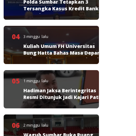
Polda Sumbar Tetapkan 3
Tersangka Kasus Kredit Bank
Nagari
04
3 minggu lalu
Kuliah Umum FH Universitas
Bung Hatta Bahas Masa Depan
Hukum Pidana KUHP Nasional
05
1 minggu lalu
Hadiman Jaksa Berintegritas
Resmi Ditunjuk Jadi Kajari Pati
06
2 minggu lalu
Wagub Sumbar Buka Ruang