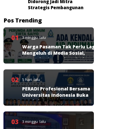
Didorong Jadi Mitra
Strategis Pembangunan
Pos Trending
01
3 minggu lalu
Warga Pasaman Tak Perlu Lagi
Mengeluh di Media Sosial,
Perumda Tirta Saiyo Siapkan
Layanan Resmi
02
5 hari lalu
PERADI Profesional Bersama
Universitas Indonesia Buka
Pendaftaran PKPA
03
3 minggu lalu