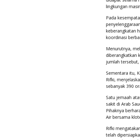
lingkungan masi
Pada kesempatan 
penyelenggaraan 
keberangkatan h
koordinasi berba
Menurutnya, mel
diberangkatkan k
jumlah tersebut
Sementara itu, 
Rifki, menjelask
sebanyak 390 ora
Satu jemaah ata
sakit di Arab S
Pihaknya berhar
Air bersama klot
Rifki mengatakan
telah dipersiapk