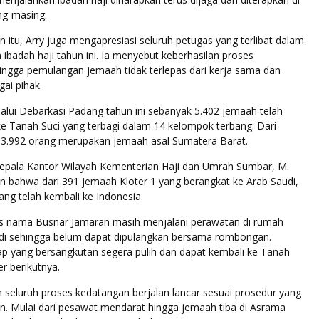
ng-masing.
itu, Arry juga mengapresiasi seluruh petugas yang terlibat dalam
ibadah haji tahun ini. Ia menyebut keberhasilan proses
ingga pemulangan jemaah tidak terlepas dari kerja sama dan
gai pihak.
alui Debarkasi Padang tahun ini sebanyak 5.402 jemaah telah
e Tanah Suci yang terbagi dalam 14 kelompok terbang. Dari
, 3.992 orang merupakan jemaah asal Sumatera Barat.
Kepala Kantor Wilayah Kementerian Haji dan Umrah Sumbar, M.
an bahwa dari 391 jemaah Kloter 1 yang berangkat ke Arab Saudi,
ng telah kembali ke Indonesia.
s nama Busnar Jamaran masih menjalani perawatan di rumah
audi sehingga belum dapat dipulangkan bersama rombongan.
ap yang bersangkutan segera pulih dan dapat kembali ke Tanah
er berikutnya.
 seluruh proses kedatangan berjalan lancar sesuai prosedur yang
an. Mulai dari pesawat mendarat hingga jemaah tiba di Asrama