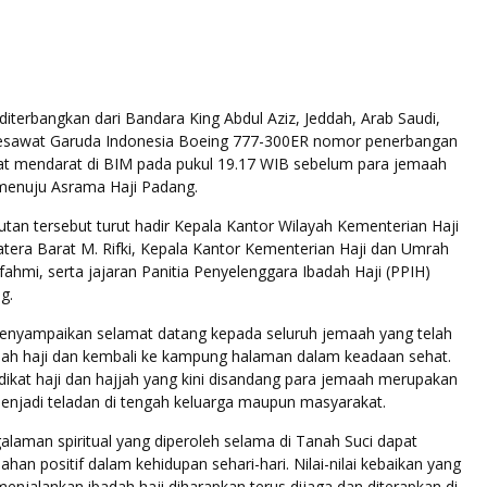
diterbangkan dari Bandara King Abdul Aziz, Jeddah, Arab Saudi,
sawat Garuda Indonesia Boeing 777-300ER nomor penerbangan
t mendarat di BIM pada pukul 19.17 WIB sebelum para jemaah
menuju Asrama Haji Padang.
an tersebut turut hadir Kepala Kantor Wilayah Kementerian Haji
era Barat M. Rifki, Kepala Kantor Kementerian Haji dan Umrah
ahmi, serta jajaran Panitia Penyelenggara Ibadah Haji (PPIH)
g.
enyampaikan selamat datang kepada seluruh jemaah yang telah
ah haji dan kembali ke kampung halaman dalam keadaan sehat.
ikat haji dan hajjah yang kini disandang para jemaah merupakan
njadi teladan di tengah keluarga maupun masyarakat.
alaman spiritual yang diperoleh selama di Tanah Suci dapat
n positif dalam kehidupan sehari-hari. Nilai-nilai kebaikan yang
enjalankan ibadah haji diharapkan terus dijaga dan diterapkan di