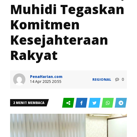
Muhidi Tegaskan
Komitmen
Kesejahteraan
Rakyat
PenaHarian.com
0
REGIONAL
14 Apr 2025 20:55
2 MENIT MEMBACA