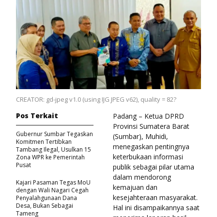
CREATOR: gd-jpeg v1.0 (using IJG JPEG v62), quality = 82?
Pos Terkait
Padang – Ketua DPRD
Provinsi Sumatera Barat
Gubernur Sumbar Tegaskan
(Sumbar), Muhidi,
Komitmen Tertibkan
menegaskan pentingnya
Tambang Ilegal, Usulkan 15
keterbukaan informasi
Zona WPR ke Pemerintah
Pusat
publik sebagai pilar utama
dalam mendorong
Kajari Pasaman Tegas MoU
kemajuan dan
dengan Wali Nagari Cegah
kesejahteraan masyarakat.
Penyalahgunaan Dana
Desa, Bukan Sebagai
Hal ini disampaikannya saat
Tameng