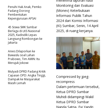
menerima laporan hasil
Monitoring dan Evaluasi
Penuhi Hak Anak, Pemko
(Monev) Keterbukaan
Padang Dorong
Pembentukan
Informasi Publik Tahun
Kepengurusan APSAI
2024 dari Komisi Informasi
(KI) Sumbar, Senin, 14 April
45 Siswa SMK Sumbar
2025, di ruang kerjanya.
Berlaga di LKS Nasional
2025, Kadisdik Lepas
Langsung Rombongan ke
Jakarta
Anies Dilaporkan ke
Bawaslu soal Lahan
Prabowo, Tim AMIN: Itu
Merujuk Jokowi
Mulyadi DPRD Padang Kritik
Capaian OPD: Angka Tinggi,
Compressed by jpeg-
Dampak ke Masyarakat
recompress
Masih Lemah
Dalam pertemuan tersebut,
Ketua DPRD Sumbar
Muhidi didampingi Wakil
Ketua DPRD Sumbar
Nanda Satria, Evi Yandri