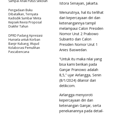
Sampai Anak Putus Sekolah
Istora Senayan, Jakarta.
Pengadaan Buku
Menurutnya, hal itu terlihat
Dibatalkan, Ternyata
dari kepercayaan diri dan
Kadisdik Sumbar Minta
Kepsek Revisi Proposal
ketenangannya tampil
Diakhir Tahun
melampaui Calon Presiden
Nomor Urut 2 Prabowo
DPRD Padang Apresiasi
Subianto dan Calon
Hunsela untuk Korban
Banjir Kubang, Wujud
Presiden Nomor Urut 1
Kolaborasi Pemulihan
Anies Baswedan.
Pascabencana
“Untuk itu maka nilai yang
bisa kami berikan pada
Ganjar Pranowo adalah
8,5,” ujar Airlangga, Senin
(8/1/2024) dilansir dari
detikcom.
Airlangga menyoroti
kepercayaan diri dan
ketenangan Ganjar, serta
penekanannya pada detail-