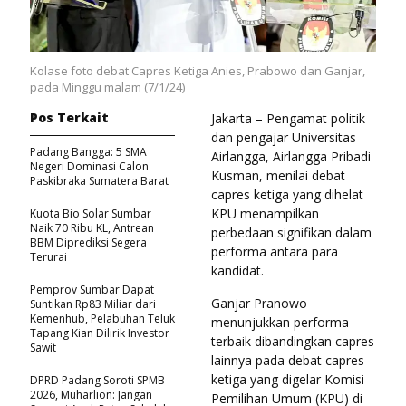
Kolase foto debat Capres Ketiga Anies, Prabowo dan Ganjar,
pada Minggu malam (7/1/24)
Pos Terkait
Jakarta – Pengamat politik
dan pengajar Universitas
Padang Bangga: 5 SMA
Airlangga, Airlangga Pribadi
Negeri Dominasi Calon
Kusman, menilai debat
Paskibraka Sumatera Barat
capres ketiga yang dihelat
KPU menampilkan
Kuota Bio Solar Sumbar
Naik 70 Ribu KL, Antrean
perbedaan signifikan dalam
BBM Diprediksi Segera
performa antara para
Terurai
kandidat.
Pemprov Sumbar Dapat
Ganjar Pranowo
Suntikan Rp83 Miliar dari
Kemenhub, Pelabuhan Teluk
menunjukkan performa
Tapang Kian Dilirik Investor
terbaik dibandingkan capres
Sawit
lainnya pada debat capres
ketiga yang digelar Komisi
DPRD Padang Soroti SPMB
2026, Muharlion: Jangan
Pemilihan Umum (KPU) di