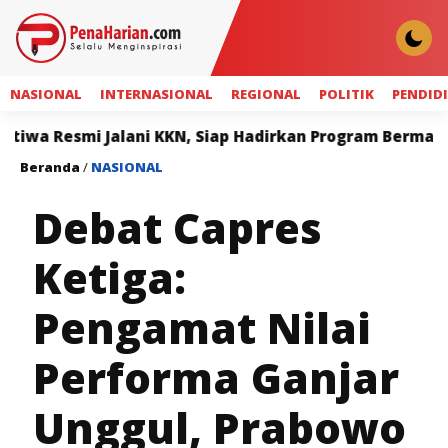
NASIONAL
INTERNASIONAL
REGIONAL
POLITIK
PENDID
mi Jalani KKN, Siap Hadirkan Program Bermanfaat bagi 
Beranda
/
NASIONAL
Debat Capres
Ketiga:
Pengamat Nilai
Performa Ganjar
Unggul, Prabowo